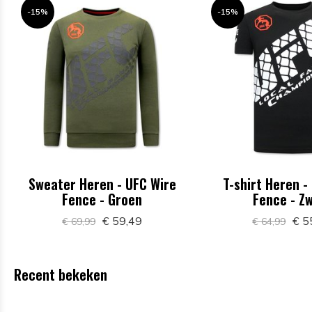
-15%
-15%
Sweater Heren - UFC Wire
T-shirt Heren -
Fence - Groen
Fence - Z
€ 59,49
€ 5
€ 69,99
€ 64,99
Recent bekeken