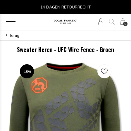
14 DAGEN RETOURRECHT
0
Terug
Sweater Heren - UFC Wire Fence - Groen
-15%
-15%