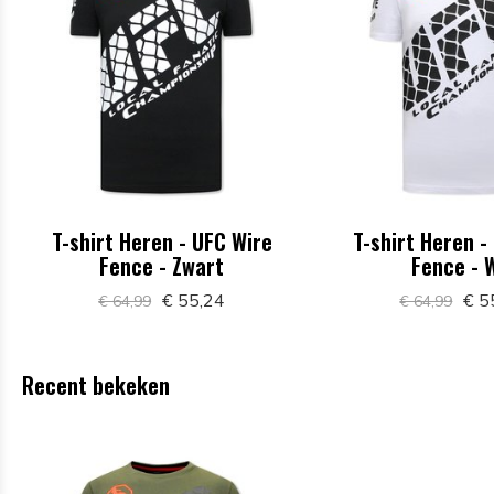
T-shirt Heren - UFC Wire
T-shirt Heren -
Fence - Zwart
Fence - 
€ 55,24
€ 5
€ 64,99
€ 64,99
Recent bekeken