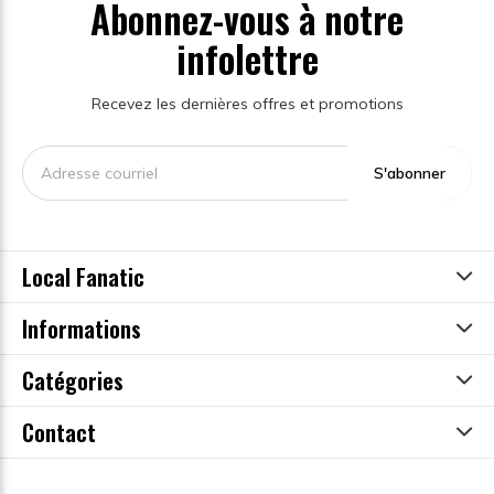
Abonnez-vous à notre
infolettre
Recevez les dernières offres et promotions
S'abonner
Local Fanatic
Informations
Catégories
Contact