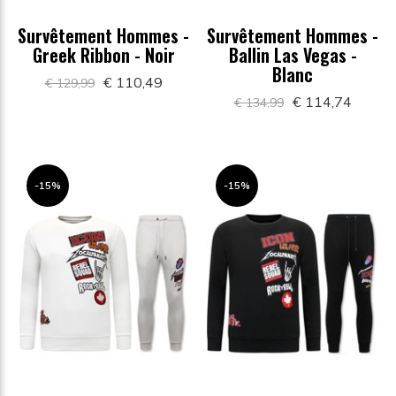
Survêtement Hommes -
Survêtement Hommes -
Greek Ribbon - Noir
Ballin Las Vegas -
Blanc
€ 110,49
€ 129,99
€ 114,74
€ 134,99
-15%
-15%