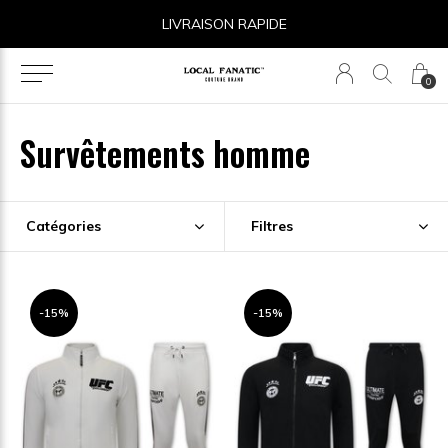
LIVRAISON RAPIDE
14 
0
Survêtements homme
Catégories
Filtres
-15%
-15%