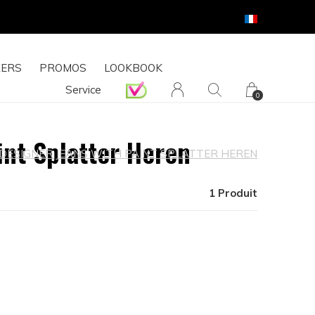
ERS
PROMOS
LOOKBOOK
Service
0
int Splatter Heren
DESIGNER JEANS WITH PAINT SPLATTER HEREN
1 Produit