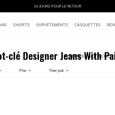
14 JOURS POUR LE RETOUR
ANS
SHORTS
SURVÊTEMENTS
CASQUETTES
BOX
t-clé Designer Jeans With Pa
ACCUEIL
MOTS-CLÉS
Prix
Trier par