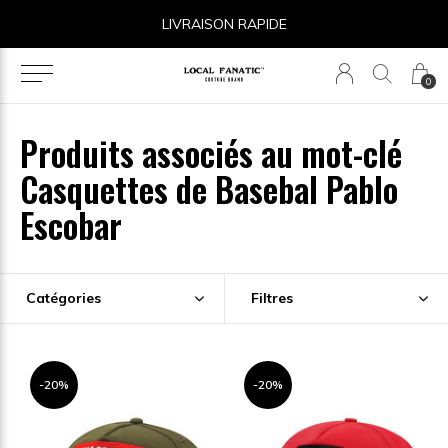
LIVRAISON RAPIDE
0
Produits associés au mot-clé
Casquettes de Basebal Pablo
Escobar
Catégories
Filtres
-20%
-20%