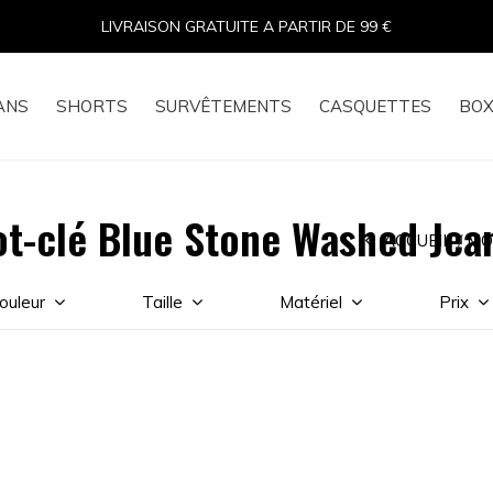
LIVRAISON GRATUITE A PARTIR DE 99 €
ANS
SHORTS
SURVÊTEMENTS
CASQUETTES
BOX
ot-clé Blue Stone Washed Je
ACCUEIL
MO
ouleur
Taille
Matériel
Prix