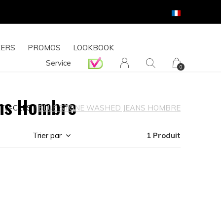
ERS
PROMOS
LOOKBOOK
Service
0
ans Hombre
TS-CLÉS
BLUE STONE WASHED JEANS HOMBRE
Trier par
1 Produit