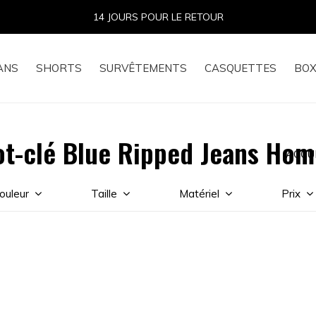
14 JOURS POUR LE RETOUR
ANS
SHORTS
SURVÊTEMENTS
CASQUETTES
BOX
ot-clé Blue Ripped Jeans Hom
ACCU
ouleur
Taille
Matériel
Prix