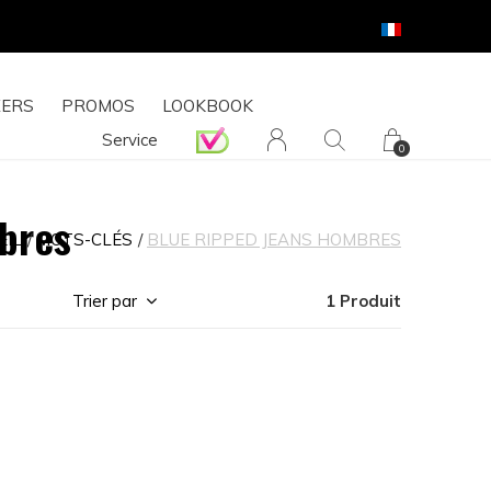
ERS
PROMOS
LOOKBOOK
Service
0
bres
EIL
MOTS-CLÉS
BLUE RIPPED JEANS HOMBRES
Trier par
1 Produit