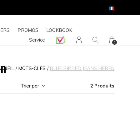
ERS
PROMOS
LOOKBOOK
Service
0
en
CUEIL
MOTS-CLÉS
BLUE RIPPED JEANS HEREN
Trier par
2 Produits