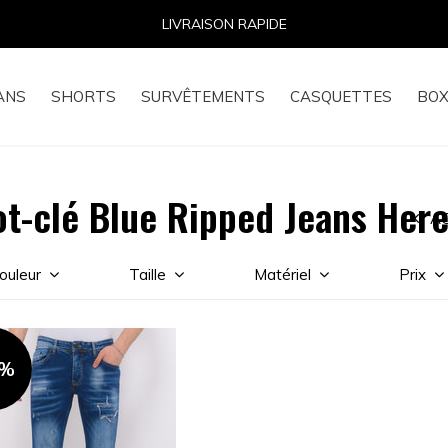
LIVRAISON RAPIDE
ANS
SHORTS
SURVÊTEMENTS
CASQUETTES
BOX
ot-clé Blue Ripped Jeans Her
AC
ouleur
Taille
Matériel
Prix
5%