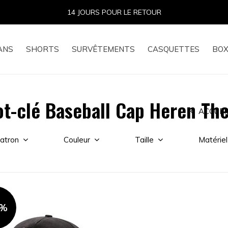
14 JOURS POUR LE RETOUR
ANS
SHORTS
SURVÊTEMENTS
CASQUETTES
BOX
ot-clé Baseball Cap Heren Th
ACCUEI
atron
Couleur
Taille
Matériel
0%