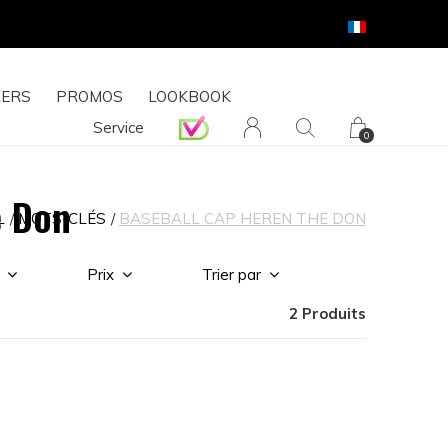
ERS
PROMOS
LOOKBOOK
Service
0
e Don
L
MOTS-CLÉS
BASEBALL CAP HEREN THE DON
Prix
Trier par
2 Produits