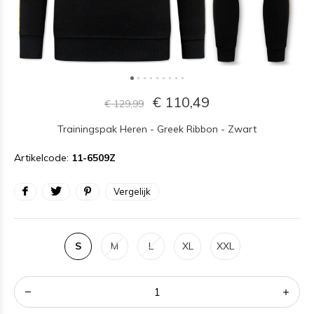
€ 110,49
€ 129,99
Trainingspak Heren - Greek Ribbon - Zwart
Artikelcode:
11-6509Z
Vergelijk
S
M
L
XL
XXL