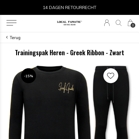
14 DAGEN RETOURRECHT
0
Terug
Trainingspak Heren - Greek Ribbon - Zwart
-15%
-15%