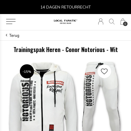
14 DAGEN RETOURRECHT
0
Terug
Trainingspak Heren - Conor Notorious - Wit
-15%
-15%