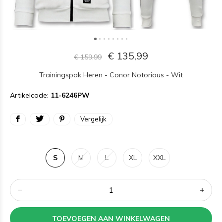
€ 135,99
€ 159,99
Trainingspak Heren - Conor Notorious - Wit
Artikelcode:
11-6246PW
Vergelijk
S
M
L
XL
XXL
TOEVOEGEN AAN WINKELWAGEN