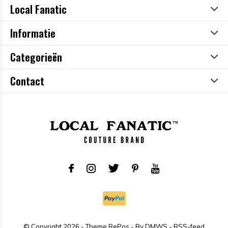
Local Fanatic
Informatie
Categorieën
Contact
© Copyright
2026
- Theme RePos - By
DMWS
-
RSS-feed