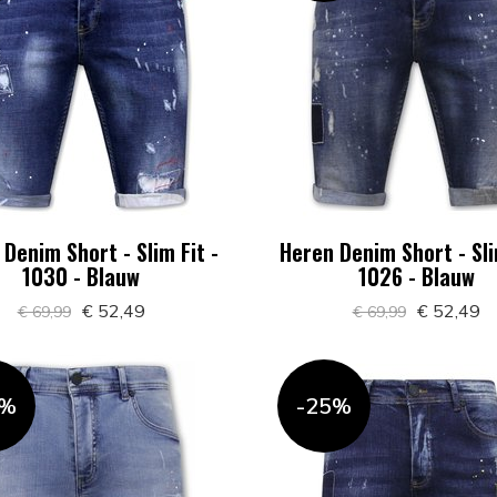
Denim Short - Slim Fit -
Heren Denim Short - Sli
1030 - Blauw
1026 - Blauw
€ 52,49
€ 52,49
€ 69,99
€ 69,99
5%
-25%