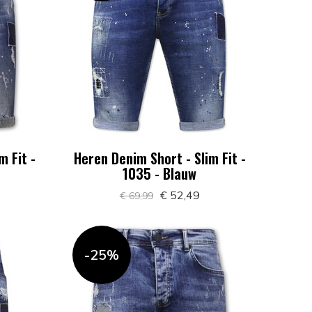
m Fit -
Heren Denim Short - Slim Fit -
1035 - Blauw
€ 52,49
€ 69,99
-25%