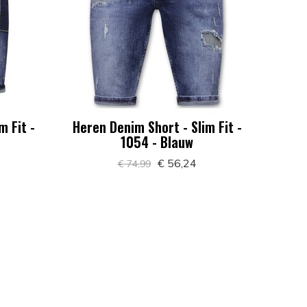
m Fit -
Heren Denim Short - Slim Fit -
1054 - Blauw
€ 56,24
€ 74,99