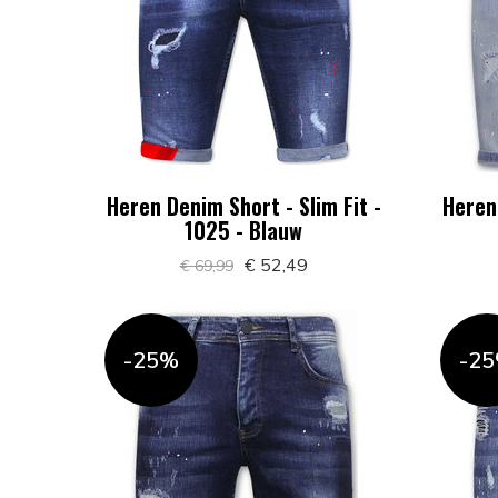
Heren Denim Short - Slim Fit -
Heren 
1025 - Blauw
€ 52,49
€ 69,99
-25%
-2