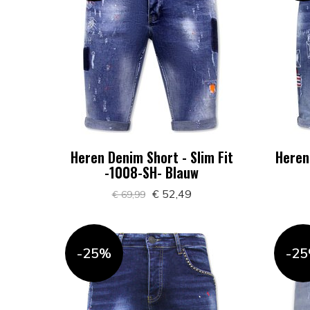
Heren Denim Short - Slim Fit
Heren 
-1008-SH- Blauw
€ 52,49
€ 69,99
-25%
-2