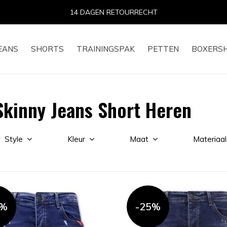
14 DAGEN RETOURRECHT
EANS
SHORTS
TRAININGSPAK
PETTEN
BOXERS
kinny Jeans Short Heren
Style
Kleur
Maat
Materiaal
5%
-25%