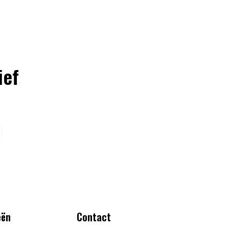
ief
eën
Contact