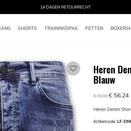
14 DAGEN RETOURRECHT
EANS
SHORTS
TRAININGSPAK
PETTEN
BOXERS
Heren Deni
Blauw
€ 56,24
€ 74,99
Heren Denim Short 
Artikelcode:
LF-DN