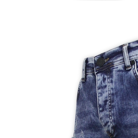
-25%
-25%
t -
Heren Denim Short - Slim Fit -
Heren Denim Short - S
1053 - Grijs
1052 - Blau
€ 56,24
€ 56,2
€ 74,99
€ 74,99