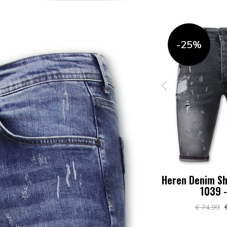
-25%
-25%
lim Fit -
Heren Denim Short - Slim Fit -
Heren Denim Sho
w
1047 - Grijs
1039 -
4
€ 56,24
€
€ 74,99
€ 74,99