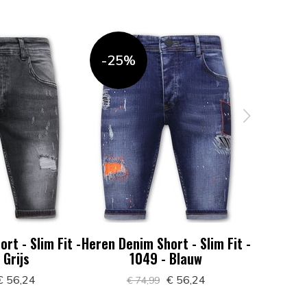
-25%
-25%
rt - Slim Fit -
Heren Denim Short - Slim Fit -
Heren Den
 Grijs
1049 - Blauw
1
 56,24
€ 56,24
€ 74,99
€ 