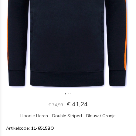
€ 41,24
€ 74,99
Hoodie Heren - Double Striped - Blauw / Oranje
Artikelcode:
11-6515BO