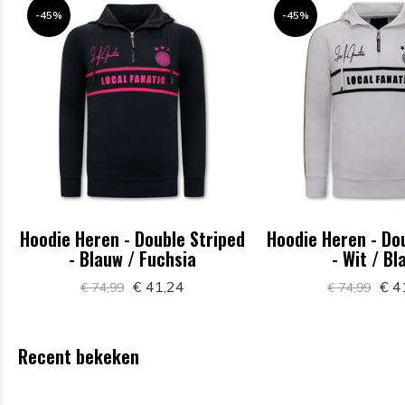
-45%
-45%
Hoodie Heren - Double Striped
Hoodie Heren - Do
- Blauw / Fuchsia
- Wit / B
€ 41,24
€ 4
€ 74,99
€ 74,99
Recent bekeken