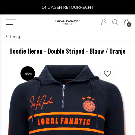
14 DAGEN RETOURRECHT
0
Terug
Hoodie Heren - Double Striped - Blauw / Oranje
-45%
-45%