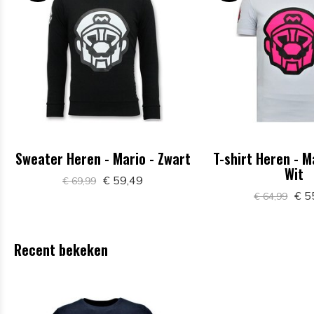
Sweater Heren - Mario - Zwart
T-shirt Heren - M
Wit
€ 59,49
€ 69,99
€ 5
€ 64,99
Recent bekeken