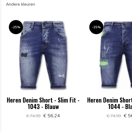
Andere kleuren
-25%
-25%
Heren Denim Short - Slim Fit -
Heren Denim Short 
1043 - Blauw
1044 - Bl
€ 56,24
€ 5
€ 74,99
€ 74,99