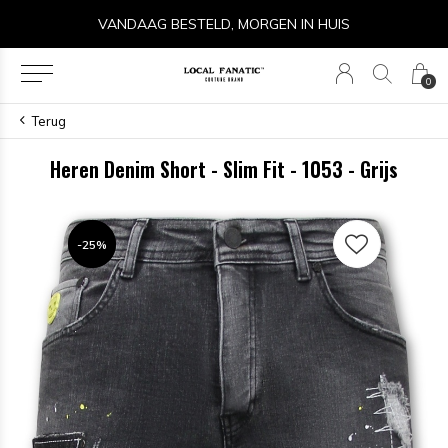
VANDAAG BESTELD, MORGEN IN HUIS
0
Terug
Heren Denim Short - Slim Fit - 1053 - Grijs
-25%
-25%