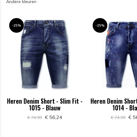
Andere kleuren
-25%
-25%
Heren Denim Short - Slim Fit -
Heren Denim Short 
1015 - Blauw
1014 - Bl
€ 56,24
€ 5
€ 74,99
€ 74,99