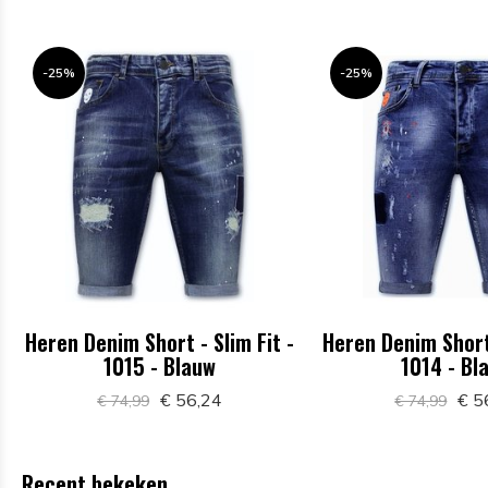
-25%
-25%
Heren Denim Short - Slim Fit -
Heren Denim Short 
1015 - Blauw
1014 - Bl
€ 56,24
€ 5
€ 74,99
€ 74,99
Recent bekeken