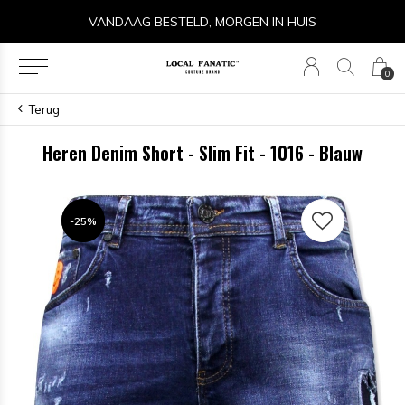
VANDAAG BESTELD, MORGEN IN HUIS
0
Terug
Heren Denim Short - Slim Fit - 1016 - Blauw
-25%
-25%