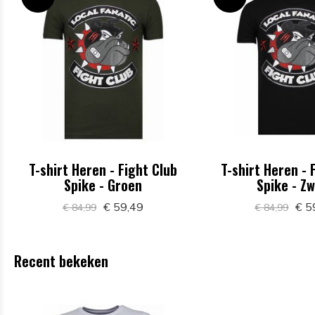
T-shirt Heren - Fight Club
T-shirt Heren - 
Spike - Groen
Spike - Z
€ 59,49
€ 5
€ 84,99
€ 84,99
Recent bekeken