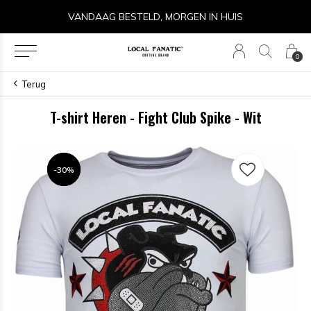
14 DAGEN RETOURRECHT
0
Terug
T-shirt Heren - Fight Club Spike - Wit
-30%
-30%