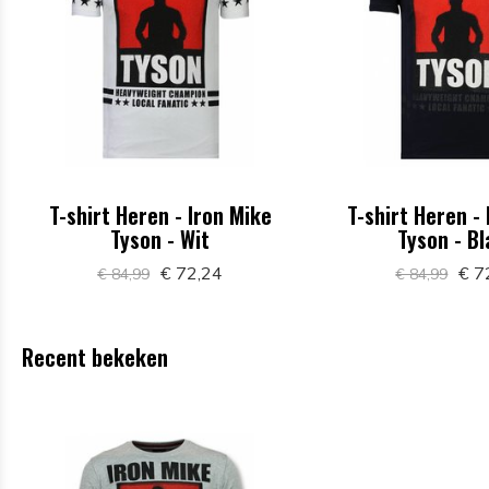
T-shirt Heren - Iron Mike
T-shirt Heren -
Tyson - Wit
Tyson - B
€ 72,24
€ 7
€ 84,99
€ 84,99
Recent bekeken