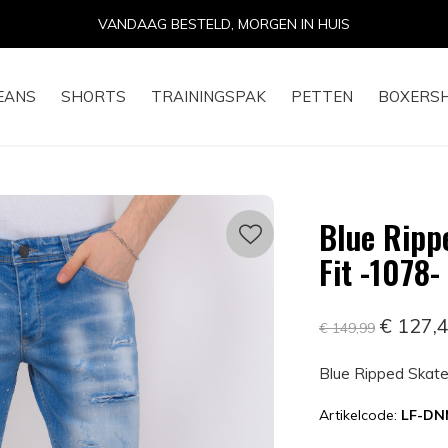
VANDAAG BESTELD, MORGEN IN HUIS
EANS
SHORTS
TRAININGSPAK
PETTEN
BOXERS
Blue Ripp
Fit -1078-
€ 127,
€ 149,99
Blue Ripped Skate
Artikelcode:
LF-DN