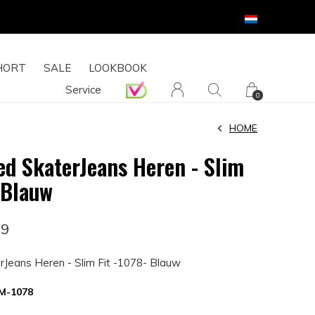
HORT
SALE
LOOKBOOK
Service
0
HOME
ed SkaterJeans Heren - Slim
 Blauw
49
rJeans Heren - Slim Fit -1078- Blauw
M-1078