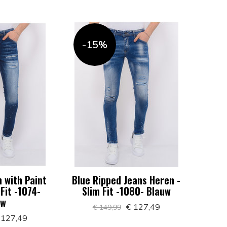
-15%
 with Paint
Blue Ripped Jeans Heren -
Fit -1074-
Slim Fit -1080- Blauw
uw
€ 127,49
€ 149,99
 127,49