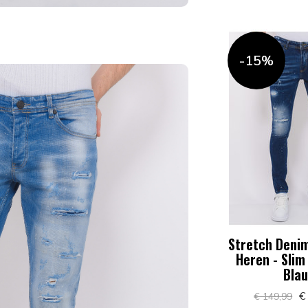
-15%
Stretch Denim
Heren - Slim 
Bla
€
€ 149,99