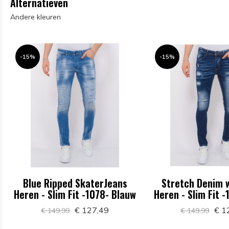
Alternatieven
Andere kleuren
-15%
-15%
Blue Ripped SkaterJeans
Stretch Denim w
Heren - Slim Fit -1078- Blauw
Heren - Slim Fit 
€ 127,49
€ 1
€ 149,99
€ 149,99