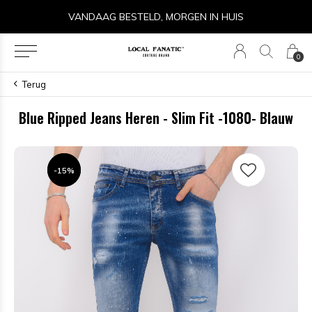
VANDAAG BESTELD, MORGEN IN HUIS
0
Terug
Blue Ripped Jeans Heren - Slim Fit -1080- Blauw
-15%
-15%