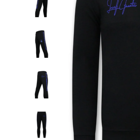
-15%
Trainingspak Her
Hoodless Half Zipper 
Geel
€ 131,
€ 154,99