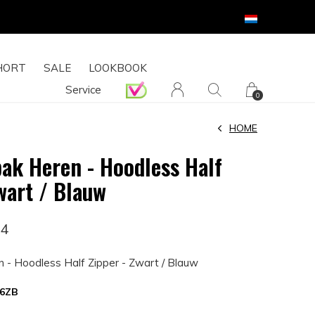
HORT
SALE
LOOKBOOK
Service
0
HOME
pak Heren - Hoodless Half
wart / Blauw
74
n - Hoodless Half Zipper - Zwart / Blauw
16ZB