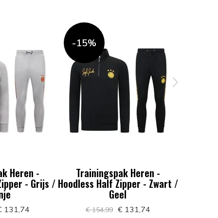
-15%
-15%
ak Heren -
Trainingspak Heren -
Train
ipper - Grijs /
Hoodless Half Zipper - Zwart /
Hoodless 
nje
Geel
 131,74
€ 131,74
€ 154,99
€ 1