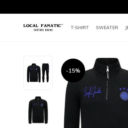
T-SHIRT
SWEATER
J
-15%