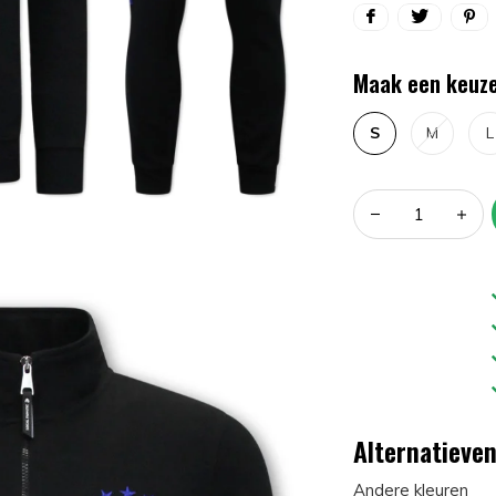
Maak een keuze
S
M
L
Alternatieve
Andere kleuren