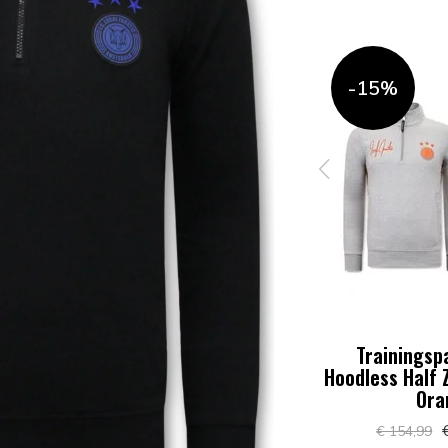
-15%
-15%
en -
Trainingspak Heren -
Trainingsp
- Zwart /
Hoodless Half Zipper - Grijs /
Hoodless Half Z
Roze
Ora
74
€ 131,74
€
€ 154,99
€ 154,99