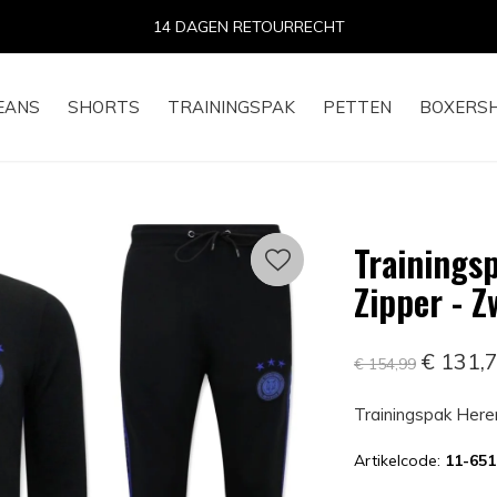
14 DAGEN RETOURRECHT
EANS
SHORTS
TRAININGSPAK
PETTEN
BOXERS
Trainings
Zipper - Z
€ 131,
€ 154,99
Trainingspak Here
Artikelcode:
11-65