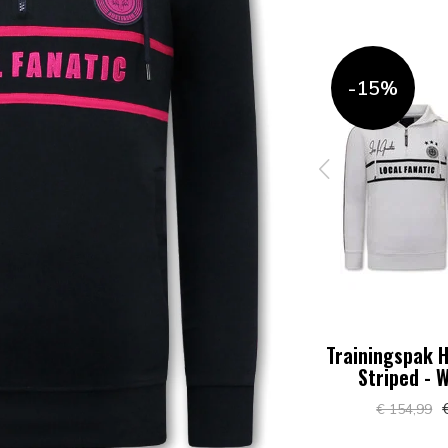
-15%
-15%
- Double
Trainingspak Heren - Double
Trainingspak H
Oranje
Striped - Wit / Blauw
Striped - W
74
€ 131,74
€
€ 154,99
€ 154,99