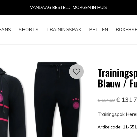
14 DAGEN RETOURRECHT
EANS
SHORTS
TRAININGSPAK
PETTEN
BOXERS
Trainingsp
Blauw / F
€ 131,
€ 154,99
Trainingspak Heren
Artikelcode:
11-65