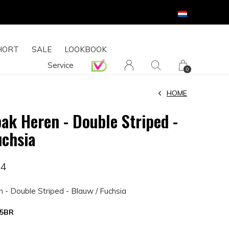
HORT
SALE
LOOKBOOK
Service
0
HOME
ak Heren - Double Striped -
uchsia
74
 - Double Striped - Blauw / Fuchsia
15BR