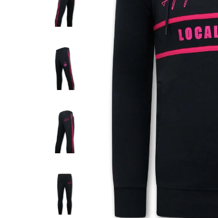
-15%
Trainingspak Heren 
Striped - Blauw / 
€ 131,
€ 154,99