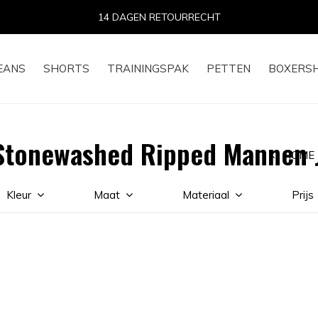
14 DAGEN RETOURRECHT
EANS
SHORTS
TRAININGSPAK
PETTEN
BOXERS
Stonewashed Ripped Mannen 
HOME
Kleur
Maat
Materiaal
Prijs