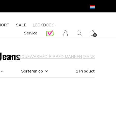
HORT
SALE
LOOKBOOK
Service
0
Jeans
TAGS
STONEWASHED RIPPED MANNEN JEANS
Sorteren op
1 Product