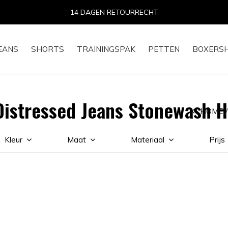
14 DAGEN RETOURRECHT
EANS
SHORTS
TRAININGSPAK
PETTEN
BOXERS
Distressed Jeans Stonewash 
HOME
Kleur
Maat
Materiaal
Prijs