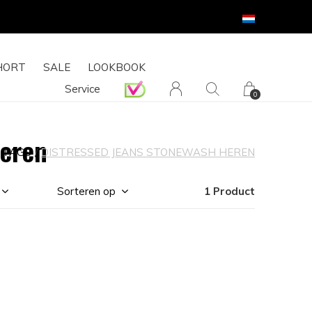
HORT
SALE
LOOKBOOK
Service
0
Heren
TAGS
DISTRESSED JEANS STONEWASH HEREN
Sorteren op
1 Product