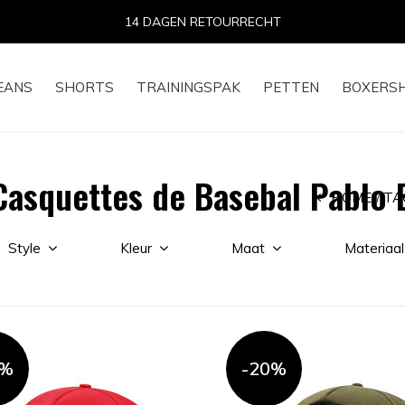
14 DAGEN RETOURRECHT
EANS
SHORTS
TRAININGSPAK
PETTEN
BOXERS
asquettes de Basebal Pablo 
HOME
TA
Style
Kleur
Maat
Materiaal
0%
-20%