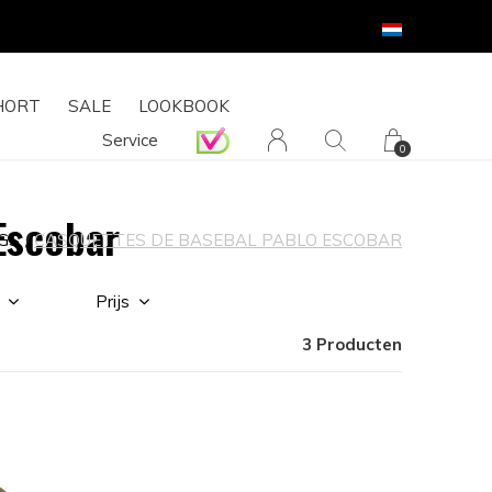
HORT
SALE
LOOKBOOK
Service
0
Escobar
GS
CASQUETTES DE BASEBAL PABLO ESCOBAR
Prijs
3 Producten