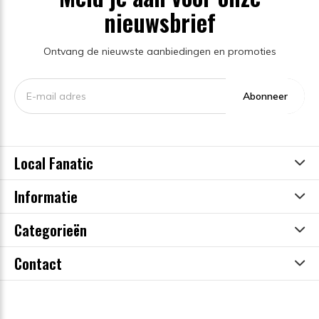
nieuwsbrief
Ontvang de nieuwste aanbiedingen en promoties
Abonneer
Local Fanatic
Informatie
Categorieën
Contact