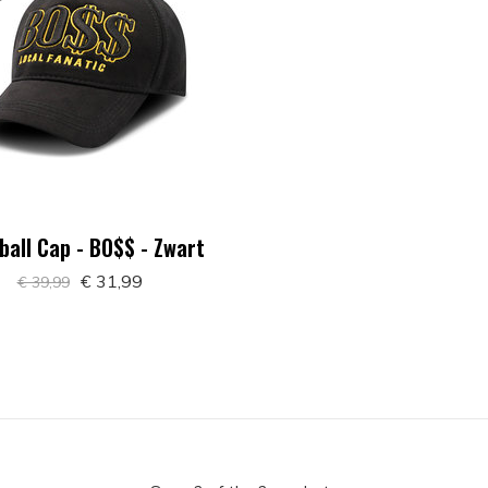
ball Cap - BO$$ - Zwart
€ 31,99
€ 39,99