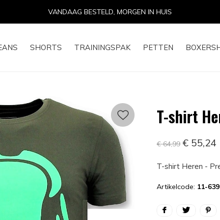
EANS
SHORTS
TRAININGSPAK
PETTEN
BOXERS
T-shirt He
€ 55,24
€ 64,99
T-shirt Heren - P
Artikelcode:
11-63