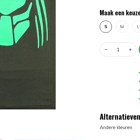
Maak een keuze
S
M
L
Alternatieve
Andere kleuren