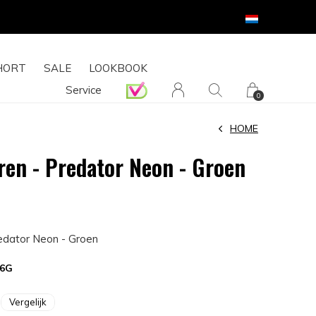
14 DAGEN RETOURRECHT
HORT
SALE
LOOKBOOK
Service
0
HOME
ren - Predator Neon - Groen
redator Neon - Groen
96G
Vergelijk