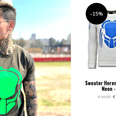
-15%
Sweater Heren
Neon -
€
€ 69,99