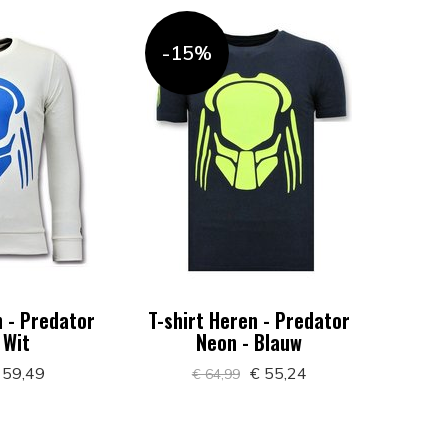
-15%
 - Predator
T-shirt Heren - Predator
 Wit
Neon - Blauw
 59,49
€ 55,24
€ 64,99