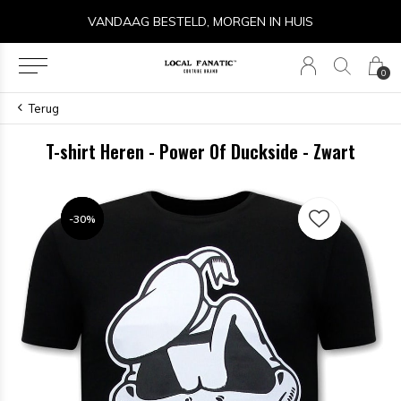
VANDAAG BESTELD, MORGEN IN HUIS
0
Terug
T-shirt Heren - Power Of Duckside - Zwart
-30%
-30%
-30%