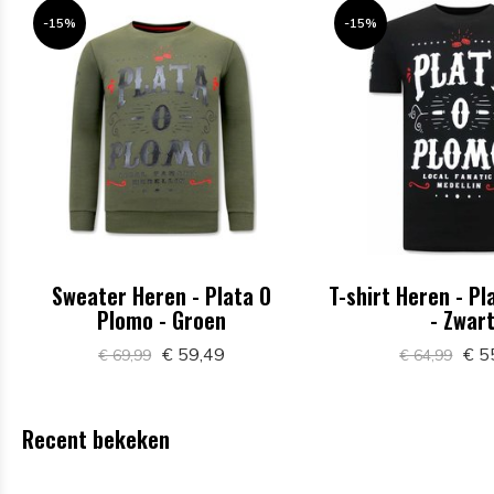
-15%
-15%
Sweater Heren - Plata O
T-shirt Heren - P
Plomo - Groen
- Zwar
€ 59,49
€ 5
€ 69,99
€ 64,99
Recent bekeken