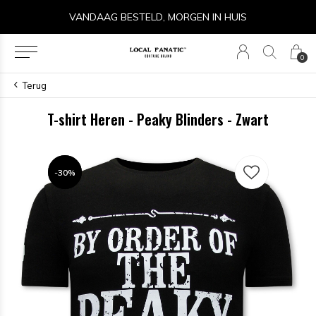
VANDAAG BESTELD, MORGEN IN HUIS
0
Terug
T-shirt Heren - Peaky Blinders - Zwart
-30%
-30%