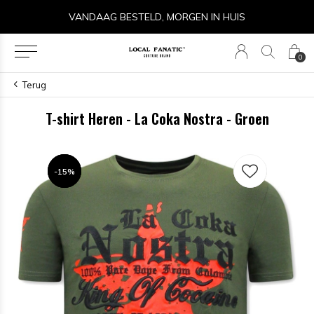
14 DAGEN RETOURRECHT
0
Terug
T-shirt Heren - La Coka Nostra - Groen
-15%
-15%
-15%