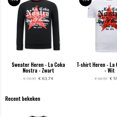
Sweater Heren - La Coka
T-shirt Heren - La
Nostra - Zwart
- Wit
€ 63,74
€ 5
€ 74,99
€ 64,99
Recent bekeken