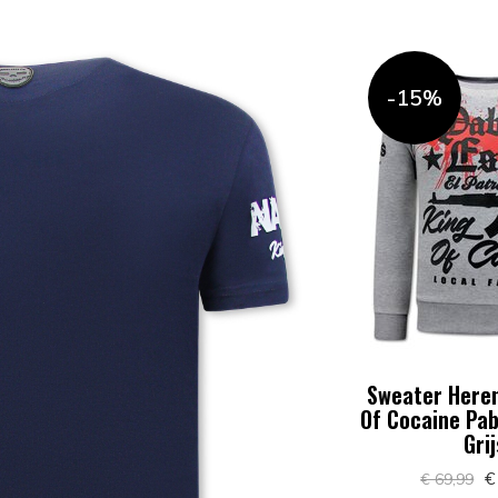
-15%
Sweater Heren
Of Cocaine Pab
Grij
€
€ 69,99