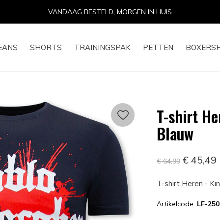
14 DAGEN RETOURRECHT
EANS
SHORTS
TRAININGSPAK
PETTEN
BOXERS
T-shirt He
Blauw
€ 45,49
€ 64,99
T-shirt Heren - Ki
Artikelcode:
LF-250