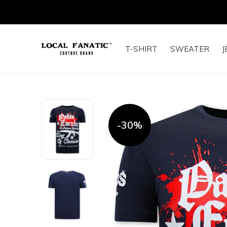
T-SHIRT
SWEATER
J
-30%