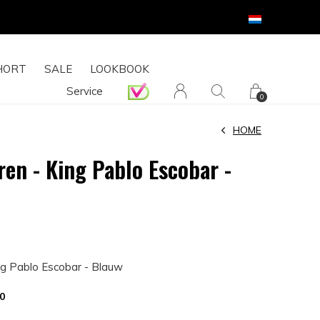
HORT
SALE
LOOKBOOK
Service
0
HOME
ren - King Pablo Escobar -
ng Pablo Escobar - Blauw
0