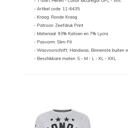
- T-shirt Heren - Conor McGregor UFC - Wit
- Artikel code: 11-6435
- Kraag: Ronde Kraag
- Patroon: Zeefdruk Print
- Materiaal: 93% Katoen en 7% Lycra
- Pasvorm: Slim-Fit
- Wasvoorschrift: Handwas, Binnenste buiten w
- Beschikbare maten: S - M - L - XL - XXL