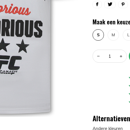
Maak een keuze
S
M
L
Alternatieve
Andere kleuren