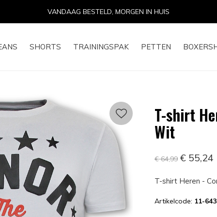
14 DAGEN RETOURRECHT
EANS
SHORTS
TRAININGSPAK
PETTEN
BOXERS
T-shirt H
Wit
€ 55,24
€ 64,99
T-shirt Heren - C
Artikelcode:
11-64