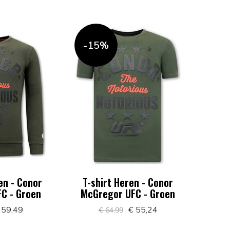
-15%
en - Conor
T-shirt Heren - Conor
C - Groen
McGregor UFC - Groen
 59,49
€ 55,24
€ 64,99