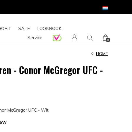
HORT
SALE
LOOKBOOK
Service
0
HOME
eren - Conor McGregor UFC -
onor McGregor UFC - Wit
35W