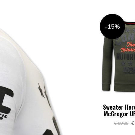
-15%
Sweater Her
McGregor UF
€
€ 69,99