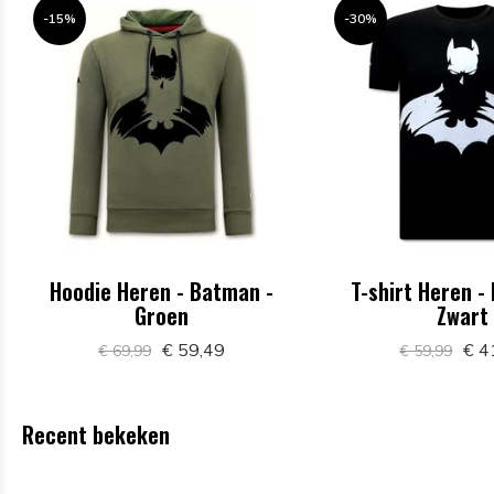
-15%
-30%
Hoodie Heren - Batman -
T-shirt Heren -
Groen
Zwart
€ 59,49
€ 4
€ 69,99
€ 59,99
Recent bekeken