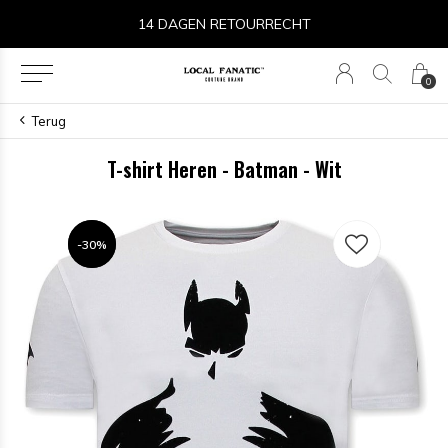
14 DAGEN RETOURRECHT
0
Terug
T-shirt Heren - Batman - Wit
-30%
-30%