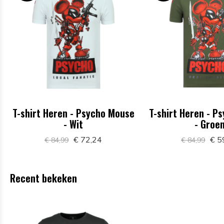
T-shirt Heren - Psycho Mouse
T-shirt Heren - P
- Wit
- Groe
€ 72,24
€ 5
€ 84,99
€ 84,99
Recent bekeken