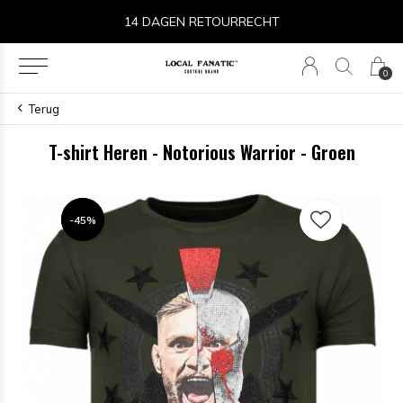
14 DAGEN RETOURRECHT
0
Terug
T-shirt Heren - Notorious Warrior - Groen
-45%
-45%