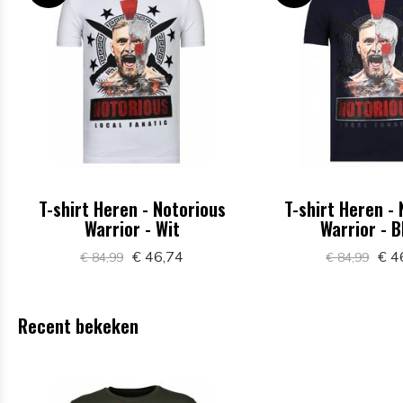
T-shirt Heren - Notorious
T-shirt Heren -
Warrior - Wit
Warrior - 
€ 46,74
€ 4
€ 84,99
€ 84,99
Recent bekeken