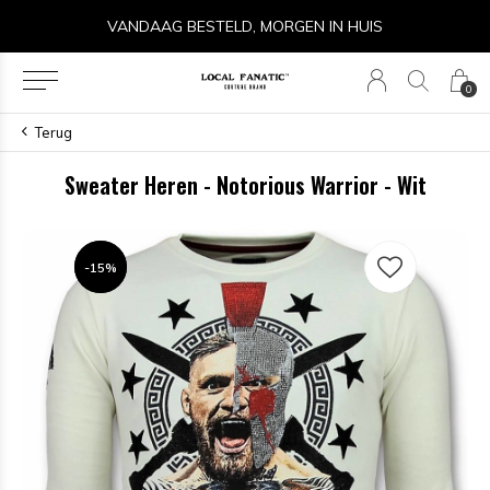
VANDAAG BESTELD, MORGEN IN HUIS
0
Terug
Sweater Heren - Notorious Warrior - Wit
-15%
-15%