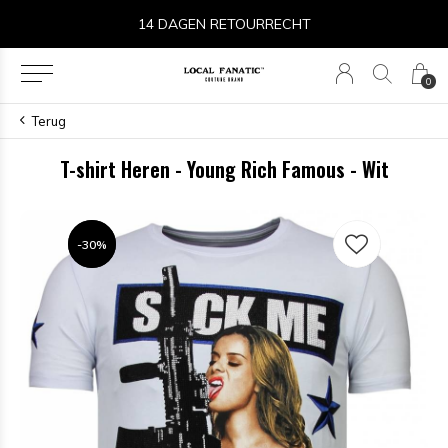
14 DAGEN RETOURRECHT
0
Terug
T-shirt Heren - Young Rich Famous - Wit
-30%
-30%