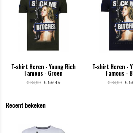
T-shirt Heren - Young Rich
T-shirt Heren - 
Famous - Groen
Famous - B
€ 59,49
€ 5
€ 84,99
€ 84,99
Recent bekeken