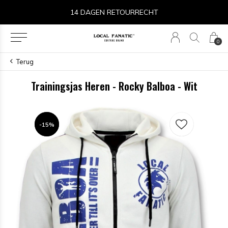
14 DAGEN RETOURRECHT
0
Terug
Trainingsjas Heren - Rocky Balboa - Wit
-15%
-15%