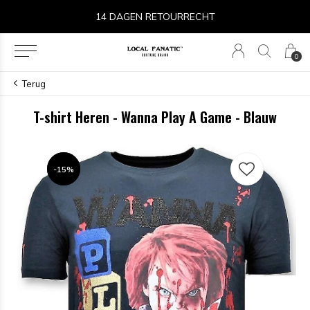
14 DAGEN RETOURRECHT
0
Terug
T-shirt Heren - Wanna Play A Game - Blauw
-15%
-15%