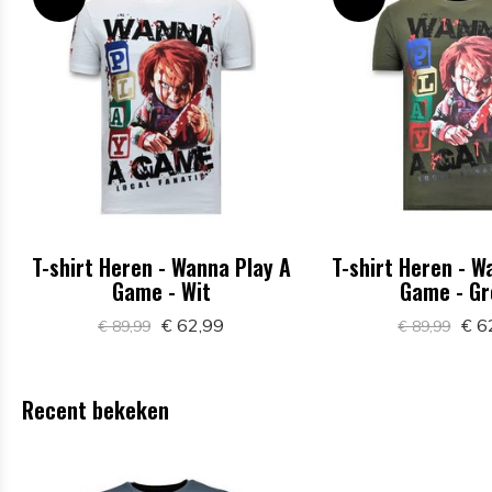
T-shirt Heren - Wanna Play A
T-shirt Heren - W
Game - Wit
Game - Gr
€ 62,99
€ 6
€ 89,99
€ 89,99
Recent bekeken