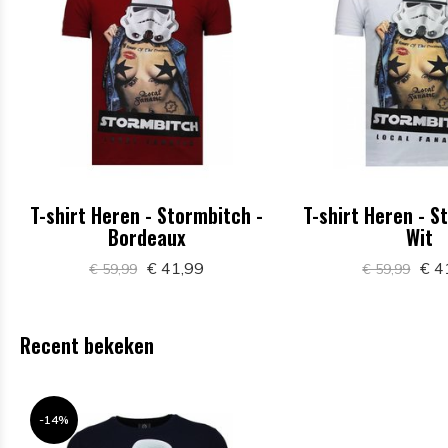
T-shirt Heren - Stormbitch -
T-shirt Heren - S
Bordeaux
Wit
€ 41,99
€ 4
€ 59,99
€ 59,99
Recent bekeken
-14%