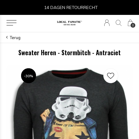
14 DAGEN RETOURRECHT
0
Terug
Sweater Heren - Stormbitch - Antraciet
-30%
-30%