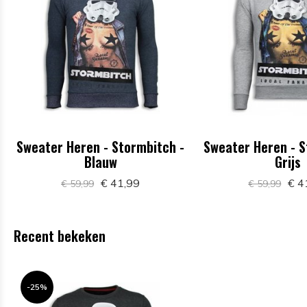
Sweater Heren - Stormbitch -
Sweater Heren - S
Blauw
Grijs
€ 41,99
€ 4
€ 59,99
€ 59,99
Recent bekeken
-25%