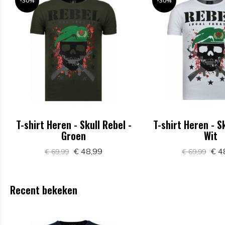
-30%
-30%
T-shirt Heren - Skull Rebel -
T-shirt Heren - Sk
Groen
Wit
€ 48,99
€ 4
€ 69,99
€ 69,99
Recent bekeken