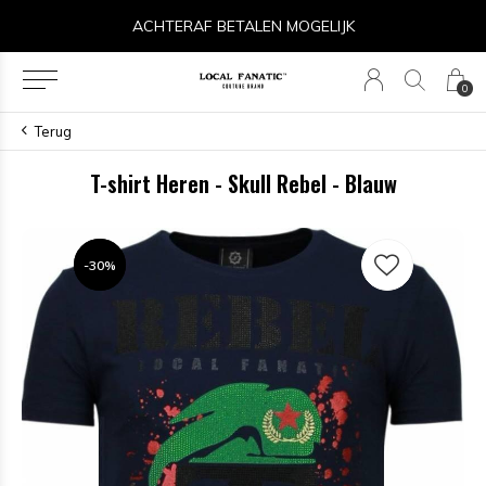
ACHTERAF BETALEN MOGELIJK
0
Terug
T-shirt Heren - Skull Rebel - Blauw
-30%
-30%