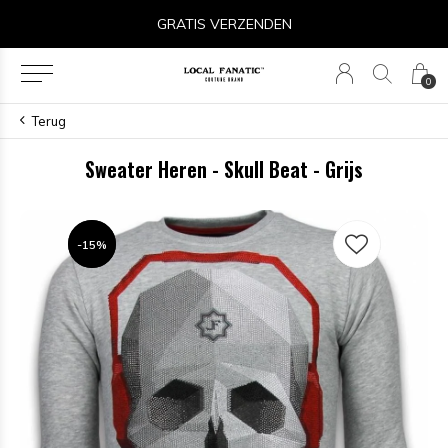
GRATIS VERZENDEN
0
Terug
Sweater Heren - Skull Beat - Grijs
-15%
-15%