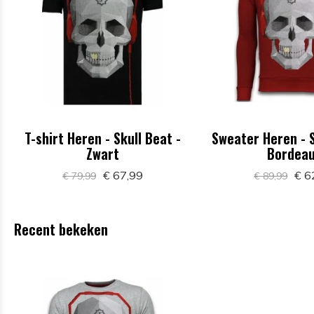
T-shirt Heren - Skull Beat -
Sweater Heren - S
Zwart
Bordea
€ 67,99
€ 6
€ 79,99
€ 89,99
Recent bekeken