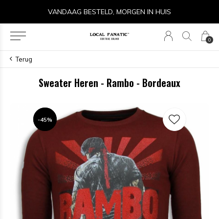
STELD, MORGEN IN HUIS
14 DAGEN 
0
Terug
Sweater Heren - Rambo - Bordeaux
-45%
-45%