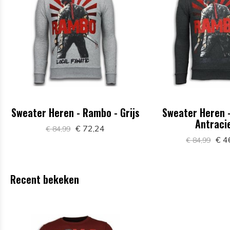
Sweater Heren - Rambo - Grijs
Sweater Heren 
Antraci
€ 72,24
€ 84,99
€ 4
€ 84,99
Recent bekeken