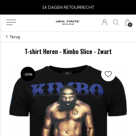
14 DAGEN RETOURRECHT
0
Terug
T-shirt Heren - Kimbo Slice - Zwart
-30%
-30%